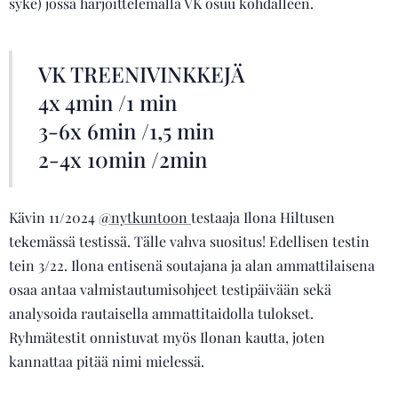
syke) jossa harjoittelemalla VK osuu kohdalleen.
VK TREENIVINKKEJÄ
4x 4min /1 min
3-6x 6min /1,5 min
2-4x 10min /2min
Kävin 11/2024
@nytkuntoon
testaaja Ilona Hiltusen
tekemässä testissä. Tälle vahva suositus! Edellisen testin
tein 3/22. Ilona entisenä soutajana ja alan ammattilaisena
osaa antaa valmistautumisohjeet testipäivään sekä
analysoida rautaisella ammattitaidolla tulokset.
Ryhmätestit onnistuvat myös Ilonan kautta, joten
kannattaa pitää nimi mielessä.