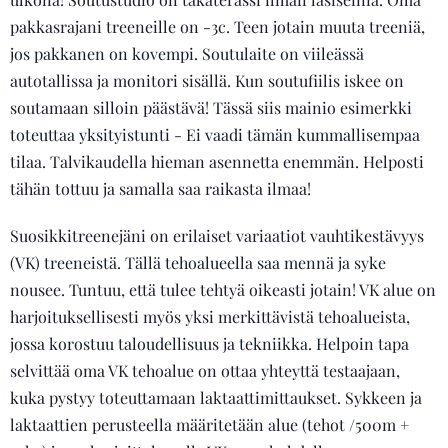
pakkasrajani treeneille on -3c. Teen jotain muuta treeniä,
jos pakkanen on kovempi. Soutulaite on viileässä
autotallissa ja monitori sisällä. Kun soutufiilis iskee on
soutamaan silloin päästävä! Tässä siis mainio esimerkki
toteuttaa yksityistunti - Ei vaadi tämän kummallisempaa
tilaa. Talvikaudella hieman asennetta enemmän. Helposti
tähän tottuu ja samalla saa raikasta ilmaa!
Suosikkitreenejäni on erilaiset variaatiot vauhtikestävyys
(VK) treeneistä. Tällä tehoalueella saa mennä ja syke
nousee. Tuntuu, että tulee tehtyä oikeasti jotain! VK alue on
harjoituksellisesti myös yksi merkittävistä tehoalueista,
jossa korostuu taloudellisuus ja tekniikka. Helpoin tapa
selvittää oma VK tehoalue on ottaa yhteyttä testaajaan,
kuka pystyy toteuttamaan laktaattimittaukset. Sykkeen ja
laktaattien perusteella määritetään alue (tehot /500m +