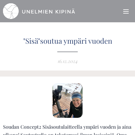
"Sisä"soutua ympäri vuoden
16.12.2024
Soudan Concept2 Sisäsoutulaitteella ympäri vuoden ja aina
ulkona! Soutustudio on takaterassi ilman lasiseiniä. Oma