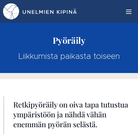
Pyöräily
Liikkumista paikasta toiseen
Retkipyöräily on oiva tapa tutustua
ympäristöön ja nähdä vähän
enemmän pyörän selästä.