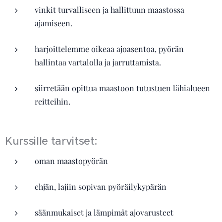
vinkit turvalliseen ja hallittuun maastossa
ajamiseen.
harjoittelemme oikeaa ajoasentoa, pyörän
hallintaa vartalolla ja jarruttamista.
siirretään opittua maastoon tutustuen lähialueen
reitteihin.
Kurssille tarvitset:
oman maastopyörän
ehjän, lajiin sopivan pyöräilykypärän
säänmukaiset ja lämpimåt ajovarusteet