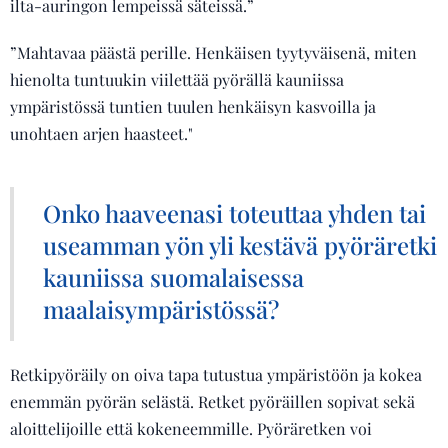
ilta-auringon lempeissä säteissä.”
”Mahtavaa päästä perille. Henkäisen tyytyväisenä, miten
hienolta tuntuukin viilettää pyörällä kauniissa
ympäristössä tuntien tuulen henkäisyn kasvoilla ja
unohtaen arjen haasteet."
Onko haaveenasi toteuttaa yhden tai
useamman yön yli kestävä pyöräretki
kauniissa suomalaisessa
maalaisympäristössä?
Retkipyöräily on oiva tapa tutustua ympäristöön ja kokea
enemmän pyörän selästä. Retket pyöräillen sopivat sekä
aloittelijoille että kokeneemmille. Pyöräretken voi