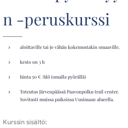
n -peruskurssi
aloittaville tai jo vähän kokemustakin omaaville.
kesto on 3 h
hinta 50 € /hlö (omalla pyörällä)
Toteutus Järvenpäässä Paavonpolku trail center.
Sovitusti muissa paikoissa Uusimaan alueella.
Kurssin sisältö: