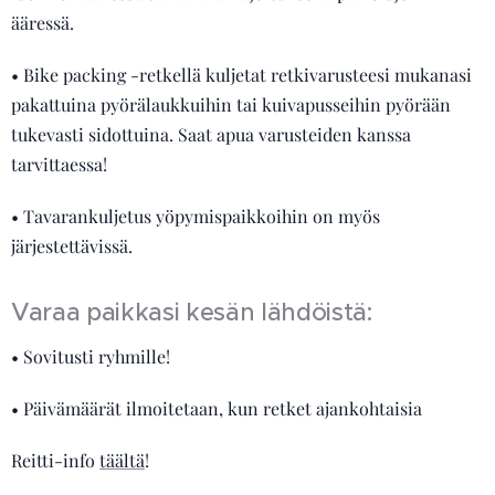
ääressä.
• Bike packing -retkellä kuljetat retkivarusteesi mukanasi
pakattuina pyörälaukkuihin tai kuivapusseihin pyörään
tukevasti sidottuina. Saat apua varusteiden kanssa
tarvittaessa!
• Tavarankuljetus yöpymispaikkoihin on myös
järjestettävissä.
Varaa paikkasi kesän lähdöistä:
• Sovitusti ryhmille!
• Päivämäärät ilmoitetaan, kun retket ajankohtaisia
Reitti-info
täältä
!