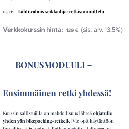
osa 6 –
Lähtövalmis seikkailija: retkisuunnittelu
Verkkokurssin hinta:
(sis. alv. 13,5%)
129 €
🧑‍🤝‍🧑 BONUSMODUULI –
Ensimmäinen retki yhdessä!
Kurssin sallistujilla on mahdollisuus lähteä
ohjatulle
yhden yön bikepacking-retkelle
! Vie opit käytäntöön
turvallisesti ja tuetusti. Retken majoitus teltoissa tai