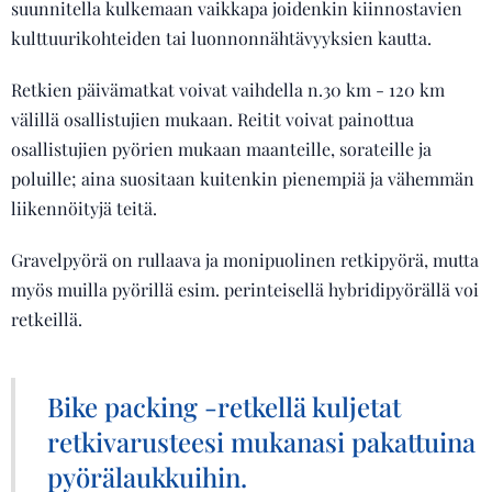
suunnitella kulkemaan vaikkapa joidenkin kiinnostavien
kulttuurikohteiden tai luonnonnähtävyyksien kautta.
Retkien päivämatkat voivat vaihdella n.30 km - 120 km
välillä osallistujien mukaan. Reitit voivat painottua
osallistujien pyörien mukaan maanteille, sorateille ja
poluille; aina suositaan kuitenkin pienempiä ja vähemmän
liikennöityjä teitä.
Gravelpyörä on rullaava ja monipuolinen retkipyörä, mutta
myös muilla pyörillä esim. perinteisellä hybridipyörällä voi
retkeillä.
Bike packing -retkellä kuljetat
retkivarusteesi mukanasi pakattuina
pyörälaukkuihin.