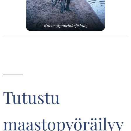
Kuva: @gonebikefishing
Tutustu
maastopyöräilyy