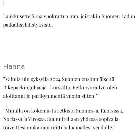
Laukkusettejä saa vuokrattua mm. joistakin Suomen Ladun
paikallisyhdistyksistä.
Hanna
”Valmistuin syksyllä 2024 Suomen ensimmäiseltä
Bikepackingohjaaja -kurssilta. Retkipyöräilyn olen
aloittanut jo parikymmentä vuotta sitten.”
”Minulla on kokemusta retkistä Suomessa, Ruotsissa,
Norjassa ja Virossa. Suunnitellaan yhdessä sopiva ja
toiveittesi mukainen reitti haluamallesi seudulle.”